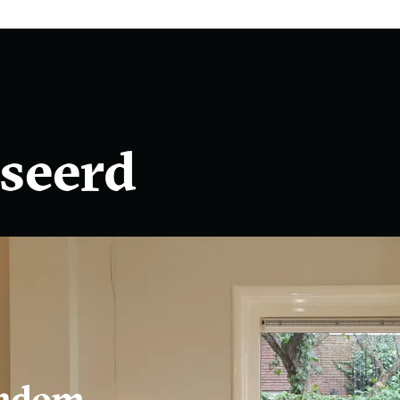
iseerd
ondom