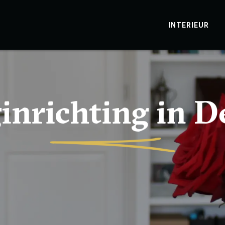
INTERIEUR
inrichting in D