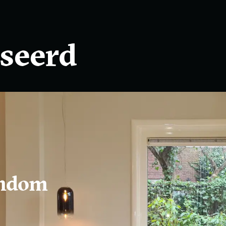
iseerd
ondom