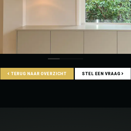
TERUG NAAR OVERZICHT
STEL EEN VRAAG