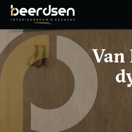
Van 
d